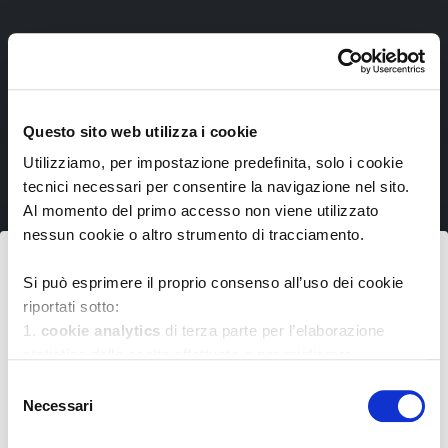
Questo sito web utilizza i cookie
Utilizziamo, per impostazione predefinita, solo i cookie
tecnici necessari per consentire la navigazione nel sito.
Al momento del primo accesso non viene utilizzato
nessun cookie o altro strumento di tracciamento.
Dona ora
Si può esprimere il proprio consenso all’uso dei cookie
riportati sotto:
Con il
tuo aiuto
possiamo trovare
nuove cure
e
1.
cookie analytics
di terza parte per l’elaborazione
permettere a tanti bambini di crescere. Riscriviamo
statistica delle scelte effettuate e per migliorare
insieme il finale della
loro storia
. Donando
54 euro
l’esperienza d’uso del sito
Selezione
contribuisci all'acquisto di materiali di laboratorio. Con
2.
cookie di marketing
di terza parte per tracciare le
Necessari
del
110 euro
sostieni gli studi clinici sui tumori pediatrici.
scelte effettuate sul sito web e presentare annunci
consenso
Con
150 euro
invece doni supporto alle famiglie dei