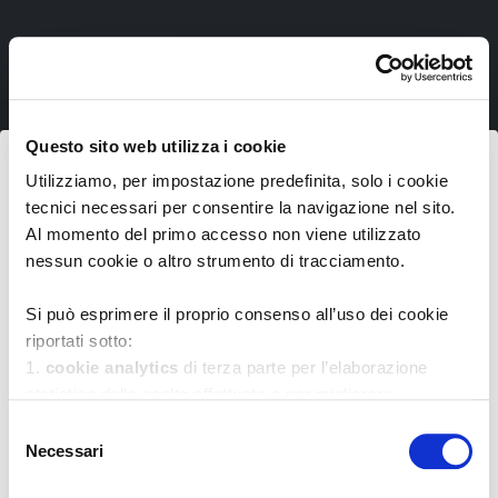
Questo sito web utilizza i cookie
Iscriviti ora!
Utilizziamo, per impostazione predefinita, solo i cookie
tecnici necessari per consentire la navigazione nel sito.
...
Al momento del primo accesso non viene utilizzato
Inserisci i tuoi dati
nessun cookie o altro strumento di tracciamento.
Si può esprimere il proprio consenso all’uso dei cookie
riportati sotto:
1.
cookie analytics
di terza parte per l’elaborazione
statistica delle scelte effettuate e per migliorare
l’esperienza d’uso del sito
Selezione
Cliccando dichiaro di acconsentire al trattamento
2.
cookie di marketing
di terza parte per tracciare le
Necessari
del
dei miei dati personali da parte della Fondazione
scelte effettuate sul sito web e presentare annunci
consenso