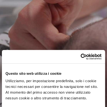
sostegno
Il tuo
è
Questo sito web utilizza i cookie
un gesto di cura e
Utilizziamo, per impostazione predefinita, solo i cookie
amore
tecnici necessari per consentire la navigazione nel sito.
Al momento del primo accesso non viene utilizzato
nessun cookie o altro strumento di tracciamento.