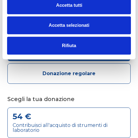
casa. Tutti insieme come in una famiglia in cui si
Accetta tutti
sostiene il più fragile e ci si abbraccia per darsi
Cliccando sul pulsante "
Accetta tutto
" l’utente
forza.
acconsente all’utilizzo di tutti i cookie.
Accetta selezionati
Chiudendo questo banner o utilizzando il pulsante
...
Che donazione desideri effettuare?
"
Rifiuta tutto
", invece, verranno utilizzati i soli cookie
tecnici
Rifiuta
Donazione singola
Donazione regolare
...
Scegli la tua donazione
54 €
Contribuisci all'acquisto di strumenti di
laboratorio