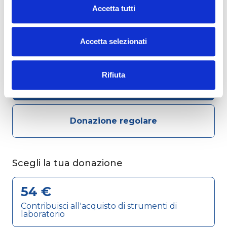
casa. Tutti insieme come in una famiglia in cui si
Accetta tutti
sostiene il più fragile e ci si abbraccia per darsi
Cliccando sul pulsante "
Accetta tutto
" l’utente
forza.
acconsente all’utilizzo di tutti i cookie.
Accetta selezionati
Chiudendo questo banner o utilizzando il pulsante
...
Che donazione desideri effettuare?
"
Rifiuta tutto
", invece, verranno utilizzati i soli cookie
tecnici
Rifiuta
Donazione singola
Donazione regolare
...
Scegli la tua donazione
54 €
Contribuisci all'acquisto di strumenti di
laboratorio