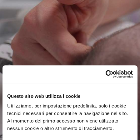
sostegno
Il tuo
è
Questo sito web utilizza i cookie
un gesto di cura e
Utilizziamo, per impostazione predefinita, solo i cookie
amore
tecnici necessari per consentire la navigazione nel sito.
Al momento del primo accesso non viene utilizzato
nessun cookie o altro strumento di tracciamento.