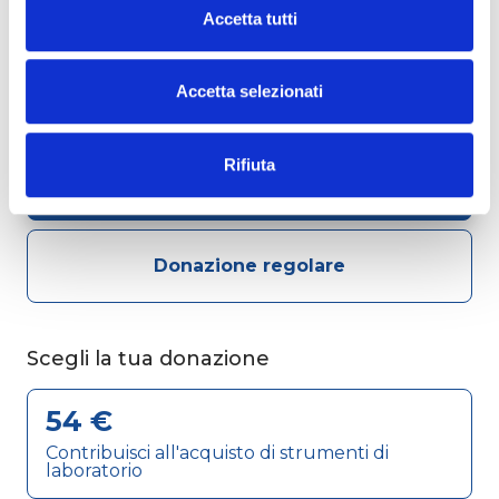
casa. Tutti insieme come in una famiglia in cui si
Accetta tutti
sostiene il più fragile e ci si abbraccia per darsi
Cliccando sul pulsante "
Accetta tutto
" l’utente
forza.
acconsente all’utilizzo di tutti i cookie.
Accetta selezionati
Chiudendo questo banner o utilizzando il pulsante
...
Che donazione desideri effettuare?
"
Rifiuta tutto
", invece, verranno utilizzati i soli cookie
tecnici
Rifiuta
Donazione singola
Donazione regolare
...
Scegli la tua donazione
54 €
Contribuisci all'acquisto di strumenti di
laboratorio