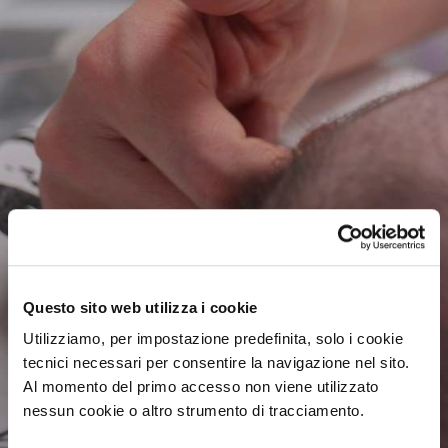
sostegno
Il tuo
è
Questo sito web utilizza i cookie
un gesto di cura e
Utilizziamo, per impostazione predefinita, solo i cookie
amore
tecnici necessari per consentire la navigazione nel sito.
Al momento del primo accesso non viene utilizzato
nessun cookie o altro strumento di tracciamento.